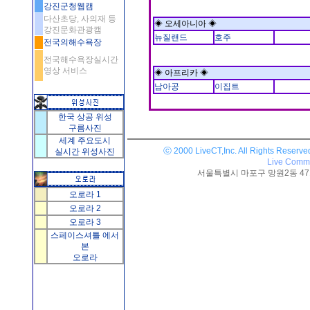
강진군청웹캠
다산초당, 사의재 등
◈ 오세아니아 ◈
강진문화관광캠
뉴질랜드
호주
전국의해수욕장
전국해수욕장실시간
영상 서비스
◈ 아프리카 ◈
남아공
이집트
한국 상공 위성
구름사진
세계 주요도시
ⓒ 2000 LiveCT,Inc. All Rights Reserve
실시간 위성사진
Live Commu
서울특별시 마포구 망원2동 471-25
오로라 1
오로라 2
오로라 3
스페이스셔틀 에서
본
오로라