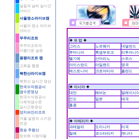
설질과 날씨 실시간
서비스
서울명소라이브캠
서울의 명소 라이브
서비스
무주리조트
◈ 유 럽 ◈
무주리조트의
그리스
노르웨이
네덜란드
아름다운 설원
루마니아
룩셈부르크
리투아니
용평리조트 캠
벨기에
산마리노
스위스
아이스란드
아일랜드
영국
고화질 웹캠
에스토니아
크로아티아
폴란드
북한산라이브캠
북한산 실시간 영상
한국수자원공사
◈ 아시아 ◈
댐수문영상
대만
레바논
말레이시
한국수자원공사
인도
일본
태국
다목적댐수문
홍콩
실시간동영상
양지파인리조트
겨울 설원의 스키장
◈ 아메리카 ◈
전경
과테말라
도미니카
미국
청송 주왕산
칠레
코스타리카
캐나다
정보화 시범마을