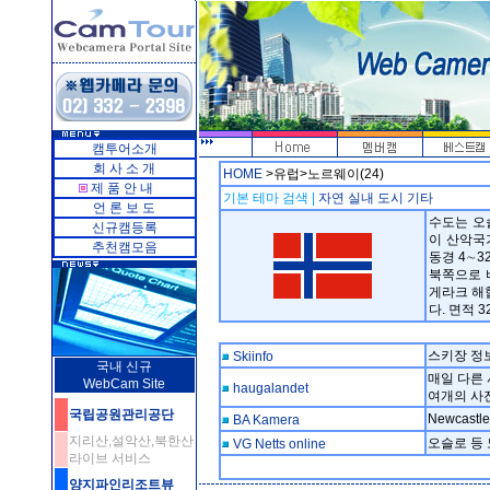
캠투어소개
회 사 소 개
HOME
>유럽>노르웨이(24)
제 품 안 내
기본 테마 검색 |
자연
실내
도시
기타
언 론 보 도
수도는 오
신규캠등록
이 산악국가
추천캠모음
동경 4∼3
북쪽으로 
게라크 해협
다. 면적 32
스키장 정보
Skiinfo
국내 신규
매일 다른
WebCam Site
haugalandet
여개의 사
국립공원관리공단
Newcastl
BA Kamera
지리산,설악산,북한산
오슬로 등 
VG Netts online
라이브 서비스
양지파인리조트뷰