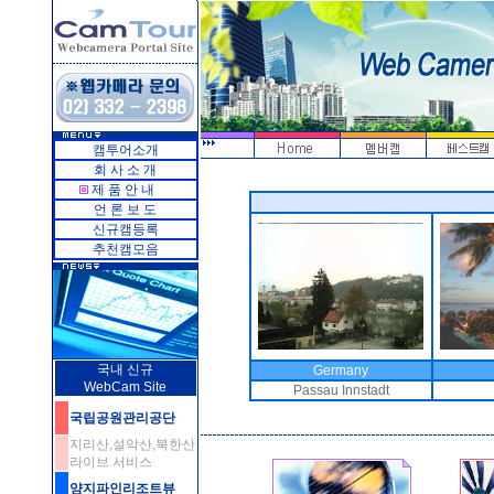
캠투어소개
회 사 소 개
제 품 안 내
언 론 보 도
신규캠등록
추천캠모음
국내 신규
Germany
WebCam Site
Passau Innstadt
국립공원관리공단
지리산,설악산,북한산
라이브 서비스
양지파인리조트뷰