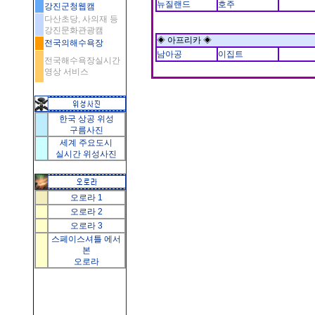
뉴질랜드
호주
강진군청웹캠
다산초당, 사의재 등
강진문화관광캠
◈ 아프리카 ◈
전국의해수욕장
남아공
이집트
전국해수욕장실시간
영상 서비스
한국 상공 위성
구름사진
세계 주요도시
실시간 위성사진
오로라 1
오로라 2
오로라 3
스페이스셔틀 에서
본
오로라