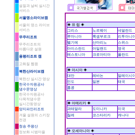
설질과 날씨 실시간
서비스
서울명소라이브캠
◈ 유 럽 ◈
서울의 명소 라이브
서비스
그리스
노르웨이
네덜란드
루마니아
룩셈부르크
리투아니
무주리조트
벨기에
산마리노
스위스
무주리조트의
아이스란드
아일랜드
영국
아름다운 설원
에스토니아
크로아티아
폴란드
용평리조트 캠
고화질 웹캠
◈ 아시아 ◈
북한산라이브캠
대만
레바논
말레이시
북한산 실시간 영상
인도
일본
태국
한국수자원공사
홍콩
댐수문영상
한국수자원공사
다목적댐수문
◈ 아메리카 ◈
실시간동영상
과테말라
도미니카
미국
양지파인리조트
겨울 설원의 스키장
칠레
코스타리카
캐나다
전경
청송 주왕산
◈ 오세아니아 ◈
정보화 시범마을