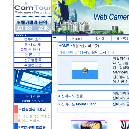
캠투어소개
회 사 소 개
HOME
>유럽>산마리노(2)
제 품 안 내
기본 테마 검색 |
자연
실내
도시
기타
언 론 보 도
이탈리아 
신규캠등록
㎢, 인구는 
추천캠모음
다. 정식명칭
Marino
산(山)의
에 의한 
이탈리아 
산마리노 웹캠
국내 신규
산마리노의
WebCam Site
산마리노공화
산마리노 Mount Titano
국립공원관리공단
지리산,설악산,북한산
라이브 서비스
양지파인리조트뷰