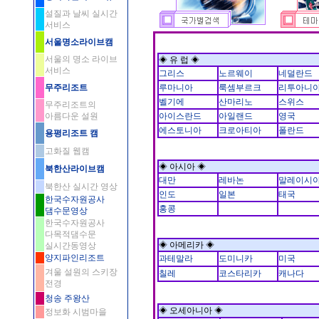
설질과 날씨 실시간
서비스
서울명소라이브캠
서울의 명소 라이브
◈ 유 럽 ◈
서비스
그리스
노르웨이
네덜란드
무주리조트
루마니아
룩셈부르크
리투아니
벨기에
산마리노
스위스
무주리조트의
아름다운 설원
아이스란드
아일랜드
영국
에스토니아
크로아티아
폴란드
용평리조트 캠
고화질 웹캠
◈ 아시아 ◈
북한산라이브캠
대만
레바논
말레이시
북한산 실시간 영상
인도
일본
태국
한국수자원공사
홍콩
댐수문영상
한국수자원공사
다목적댐수문
◈ 아메리카 ◈
실시간동영상
양지파인리조트
과테말라
도미니카
미국
겨울 설원의 스키장
칠레
코스타리카
캐나다
전경
청송 주왕산
◈ 오세아니아 ◈
정보화 시범마을