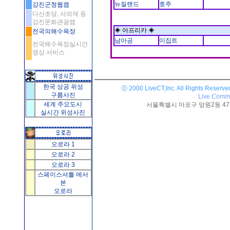
뉴질랜드
호주
강진군청웹캠
다산초당, 사의재 등
강진문화관광캠
◈ 아프리카 ◈
전국의해수욕장
남아공
이집트
전국해수욕장실시간
영상 서비스
한국 상공 위성
ⓒ 2000 LiveCT,Inc. All Rights Reserve
구름사진
Live Commu
세계 주요도시
서울특별시 마포구 망원2동 471-25
실시간 위성사진
오로라 1
오로라 2
오로라 3
스페이스셔틀 에서
본
오로라