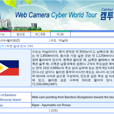
시아>필리핀(2)
|
수도 : 마닐라
색 |
자연
실내
도시
기타
수도는 마닐라이다. 육지 면적은 약 30만㎢이고, 남북으로 
는 약 1,850km이며, 동서로 가장 넓은 곳은 약 1,125km이다
양에 둘러싸여 있으며, 동쪽은 필리핀 해, 남쪽은 셀레베스 해
쪽은 술루 해, 서쪽은 남중국해와 접한다. 2개의 주요섬은 북
는 면적 10만 4,688㎢의 루손 섬과 남부에 있는 면적 9만 4,6
민다나오 섬이다. 필리핀 중부의 비사얀 제도는 파나이·네그
부·레이테·사마르 섬으로 구성되며, 민도로 섬은 루손 섬 바
에 있고, 팔라완 섬은 서부에 외따로 떨어져 있다.
71,539,000(1997).
 of Bamboo
Web-cam pointing from Barnboo Bungalows towarts the be
Boracay Island
Iligan - Aguinaldo cor Roxas
ay
1
(1/1)