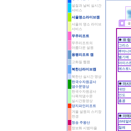
설질과 날씨 실시간
서비스
서울명소라이브캠
서울의 명소 라이브
서비스
무주리조트
◈ 유 럽
무주리조트의
그리스
아름다운 설원
루마니
용평리조트 캠
벨기에
고화질 웹캠
아이스
에스토
북한산라이브캠
북한산 실시간 영상
한국수자원공사
◈ 아시
댐수문영상
대만
한국수자원공사
인도
다목적댐수문
실시간동영상
홍콩
양지파인리조트
겨울 설원의 스키장
◈ 아메
전경
과테말
청송 주왕산
칠레
정보화 시범마을