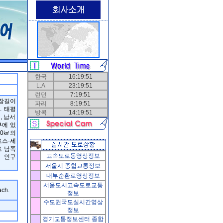
한국
16:19:51
L.A
23:19:51
런던
7:19:51
최장길이
파리
8:19:51
. 태평
방콕
14:19:51
, 남서
부에 있
30㎢의
로스·세
로 남쪽
고속도로동영상정보
 인구
서울시
종합교통정보
내부순환로영상정보
서울도시고속도로교통
ach.
정보
수도권국도실시간영상
정보
경기교통정보센터
종합