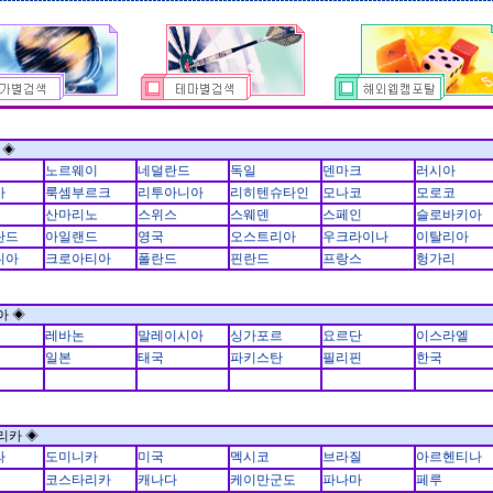
 ◈
노르웨이
네덜란드
독일
덴마크
러시아
아
룩셈부르크
리투아니아
리히텐슈타인
모나코
모로코
산마리노
스위스
스웨덴
스페인
슬로바키아
란드
아일랜드
영국
오스트리아
우크라이나
이탈리아
니아
크로아티아
폴란드
핀란드
프랑스
헝가리
아 ◈
레바논
말레이시아
싱가포르
요르단
이스라엘
일본
태국
파키스탄
필리핀
한국
리카 ◈
라
도미니카
미국
멕시코
브라질
아르헨티나
코스타리카
캐나다
케이만군도
파나마
페루