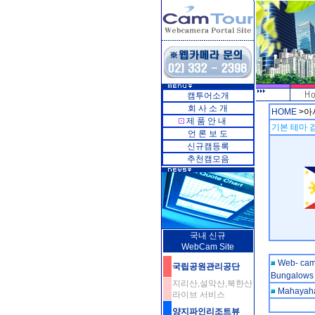
캠투어소개
회 사 소 개
HOME
>아
제 품 안 내
기본 테마 검
언 론 보 도
신규캠등록
추천캠모음
국내 신규
WebCam Site
Web- cam
국립공원관리공단
Bungalows 
지리산,설악산,북한산
Mahayah
라이브 서비스
양지파인리조트뷰