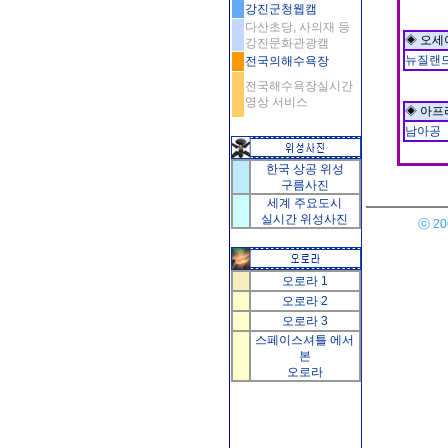
강진군청웹캠
다산초당, 사의재 등
◈ 오세
강진문화관광캠
뉴질랜
전국의해수욕장
전국해수욕장실시간
영상 서비스
◈ 아프
남아공
한국 상공 위성
구름사진
세계 주요도시
실시간 위성사진
ⓒ 200
오로라 1
오로라 2
오로라 3
스페이스셔틀 에서
본
오로라