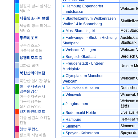
설질과 날씨 실시간
Hamburg Eppendorfer
Webcam E
서비스
Landstrasse
서울명소라이브캠
Stadtteilzentrum Wolkenrasen
Stadtteil
Wolke 14 in Sonneberg
서울의 명소 라이브
서비스
Most Staro
Most Staromiejski
Furtwangen - Blick in Richtung
Ausblick 
무주리조트
Stadtpark.
Stadtpark
무주리조트의
Webcam Vi
Webcam Villingen
아름다운 설원
Bergisch
Bergisch Gladbach
용평리조트 캠
Freudenstadt - Unterer
고화질 웹캠
Unterer Ma
Marktplatz
북한산라이브캠
Olympiaturm Munchen -
Webcam O
북한산 실시간 영상
Webcam
한국수자원공사
Deutsch
Deutsches Museum
댐수문영상
Winuwuk 
Winuwuk
한국수자원공사
Webcam m
다목적댐수문
Jungbrunnen
웹캠)
실시간동영상
양지파인리조트
Live au
Sudermarkt Heide
겨울 설원의 스키장
아름다운 
Hamburg
전경
Simmern -
Simmern
청송 주왕산
Speyer.
Speyer - Kaiserdom
정보화 시범마을