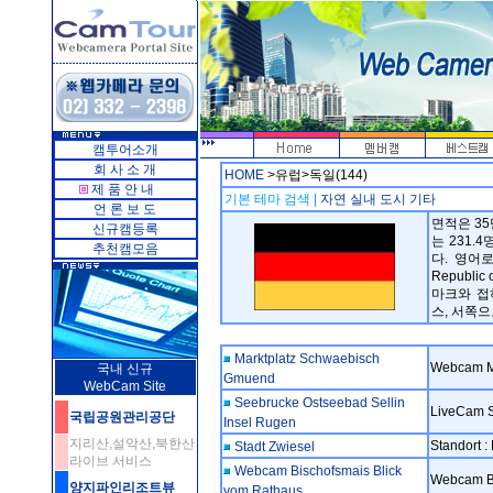
캠투어소개
회 사 소 개
HOME
>유럽>독일(144)
제 품 안 내
기본 테마 검색 |
자연
실내
도시
기타
언 론 보 도
면적은 35만
신규캠등록
는 231.
추천캠모음
다. 영어로
Republi
마크와 접
스, 서쪽
Marktplatz Schwaebisch
Webcam M
국내 신규
Gmuend
WebCam Site
Seebrucke Ostseebad Sellin
LiveCam S
국립공원관리공단
Insel Rugen
지리산,설악산,북한산
Standort 
Stadt Zwiesel
라이브 서비스
Webcam Bischofsmais Blick
Webcam B
양지파인리조트뷰
vom Rathaus