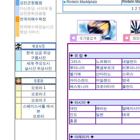
Rinteln 
Rinteln Marktplatz
강진군청웹캠
다산초당, 사의재 등
1
2
강진문화관광캠
전국의해수욕장
전국해수욕장실시간
영상 서비스
한국 상공 위성
◈ 유 럽 ◈
구름사진
그리스
노르웨이
네덜란드
세계 주요도시
루마니아
룩셈부르크
리투아니
실시간 위성사진
벨기에
산마리노
스위스
아이스란드
아일랜드
영국
에스토니아
크로아티아
폴란드
오로라 1
오로라 2
오로라 3
◈ 아시아 ◈
스페이스셔틀 에서
대만
레바논
말레이시
본
인도
일본
태국
오로라
홍콩
◈ 아메리카 ◈