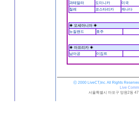
과테말라
도미니카
미국
칠레
코스타리카
캐나다
◈ 오세아니아 ◈
뉴질랜드
호주
◈ 아프리카 ◈
남아공
이집트
ⓒ 2000 LiveCT,Inc. All Rights Reserve
Live Commu
서울특별시 마포구 망원2동 471-25