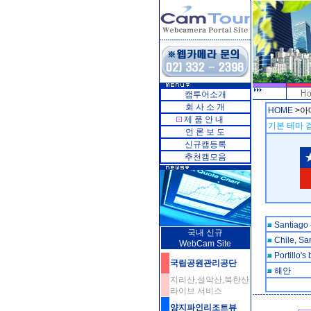
캠투어소개
회 사 소 개
HOME
>아
제 품 안 내
기본 테마 검
언 론 보 도
신규캠등록
추천캠모음
Santiago 
국내 신규
Chile, Sa
WebCam Site
Portillo's
국립공원관리공단
해안
지리산,설악산,북한산
라이브 서비스
양지파인리조트뷰