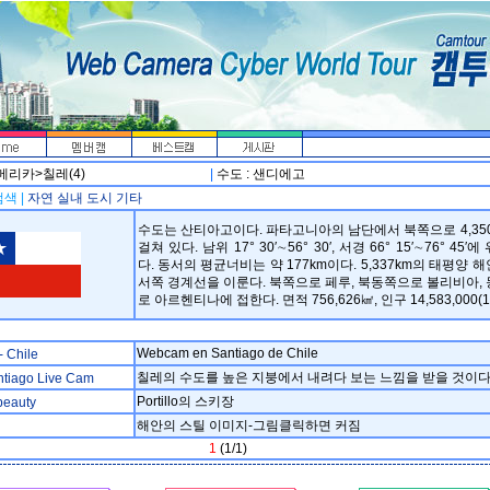
메리카>칠레(4)
|
수도 : 샌디에고
색 |
자연
실내
도시
기타
수도는 산티아고이다. 파타고니아의 남단에서 북쪽으로 4,35
걸쳐 있다. 남위 17° 30′∼56° 30′, 서경 66° 15′∼76° 45′
다. 동서의 평균너비는 약 177km이다. 5,337km의 태평양 
서쪽 경계선을 이룬다. 북쪽으로 페루, 북동쪽으로 볼리비아,
로 아르헨티나에 접한다. 면적 756,626㎢, 인구 14,583,000(1
Webcam en Santiago de Chile
- Chile
칠레의 수도를 높은 지붕에서 내려다 보는 느낌을 받을 것이다
ntiago Live Cam
Portillo의 스키장
 beauty
해안의 스틸 이미지-그림클릭하면 커짐
1
(1/1)