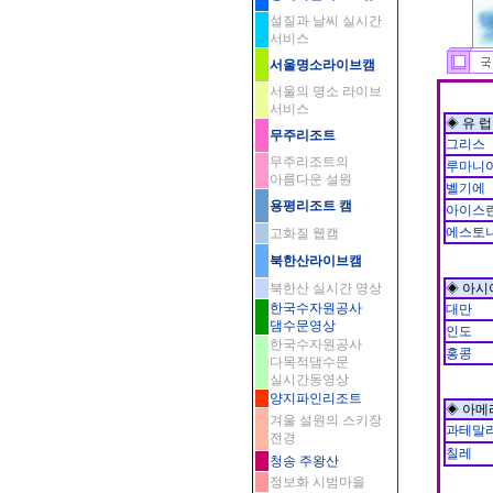
설질과 날씨 실시간
서비스
서울명소라이브캠
서울의 명소 라이브
서비스
◈ 유 럽
무주리조트
그리스
무주리조트의
루마니
아름다운 설원
벨기에
용평리조트 캠
아이스
에스토
고화질 웹캠
북한산라이브캠
북한산 실시간 영상
◈ 아시
한국수자원공사
대만
댐수문영상
인도
한국수자원공사
홍콩
다목적댐수문
실시간동영상
양지파인리조트
◈ 아메
겨울 설원의 스키장
과테말
전경
칠레
청송 주왕산
정보화 시범마을