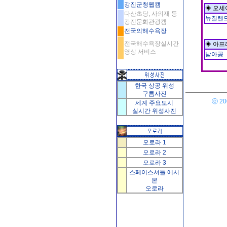
강진군청웹캠
◈ 오세
다산초당, 사의재 등
뉴질랜
강진문화관광캠
전국의해수욕장
전국해수욕장실시간
◈ 아프
영상 서비스
남아공
한국 상공 위성
구름사진
ⓒ 200
세계 주요도시
실시간 위성사진
오로라 1
오로라 2
오로라 3
스페이스셔틀 에서
본
오로라