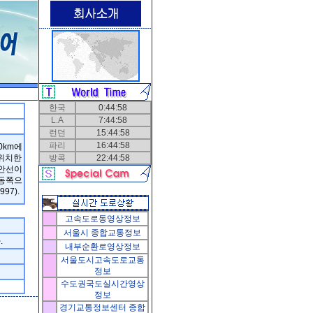
한국
0:44:58
L.A
7:44:58
런던
15:44:58
파리
16:44:58
0km에
에 위치한
방콕
22:44:58
해안선이
 동쪽으
997).
고속도로동영상정보
서울시
종합교통정보
.
내부순환로영상정보
서울도시고속도로교통
정보
수도권국도실시간영상
정보
경기교통정보센터
종합