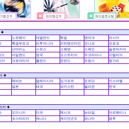
 ◈
노르웨이
네덜란드
독일
덴마크
러시아
아
룩셈부르크
리투아니아
리히텐슈타인
모나코
모로코
산마리노
스위스
스웨덴
스페인
슬로바키아
란드
아일랜드
영국
오스트리아
우크라이나
이탈리아
니아
크로아티아
폴란드
핀란드
프랑스
헝가리
아 ◈
레바논
말레이시아
싱가포르
요르단
이스라엘
일본
태국
파키스탄
필리핀
한국
리카 ◈
라
도미니카
미국
멕시코
브라질
아르헨티나
코스타리카
캐나다
케이만군도
파나마
페루